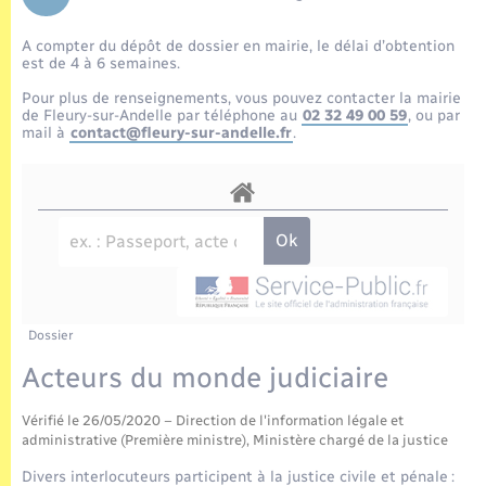
Enfants – Jeunes
Tourisme
Travaux - Autorisation d’occupation de l’espace
public
A compter du dépôt de dossier en mairie, le délai d’obtention
Transports scolaires
Mariage – PACS
Compétences
Etat-civil - Papiers - Citoyenneté
est de 4 à 6 semaines.
Pour plus de renseignements, vous pouvez contacter la mairie
Parrainage civil
Plan interactif
de Fleury-sur-Andelle par téléphone au
02 32 49 00 59
, ou par
Logement - Urbanisme
mail à
contact@fleury-sur-andelle.fr
.
Recensement
Présentation de la commune
Loisirs
Publications
Nouvel habitant
La Communauté de communes
Numérique
Dossier
Organisation d’événement
Acteurs du monde judiciaire
Vérifié le 26/05/2020 – Direction de l'information légale et
Sécurité - Prévention
administrative (Première ministre), Ministère chargé de la justice
Divers interlocuteurs participent à la justice civile et pénale :