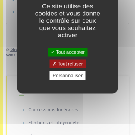
Accès au droit et à la justice
Ce site utilise des
Justice
cookies et vous donne
Juridictions
Justice
le contrôle sur ceux
que vous souhaitez
activer
©
Direction de l’information légale et administrative
Tout accepter
comarquage developpé par
baseo.io
Tout refuser
Personnaliser
Retrouvez aussi
Concessions funéraires
Elections et citoyenneté