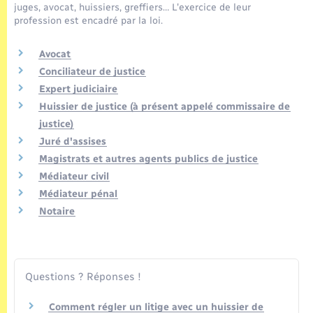
Seniors
juges, avocat, huissiers, greffiers… L'exercice de leur
profession est encadré par la loi.
Transports
Avocat
Conciliateur de justice
Voirie et espace public
Expert judiciaire
Huissier de justice (à présent appelé commissaire de
justice)
Juré d'assises
Magistrats et autres agents publics de justice
Médiateur civil
Médiateur pénal
Notaire
Questions ? Réponses !
Comment régler un litige avec un huissier de