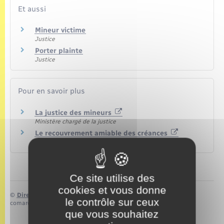
Et aussi
Mineur victime
Justice
Porter plainte
Justice
Pour en savoir plus
La justice des mineurs
Ministère chargé de la justice
Le recouvrement amiable des créances
Institut national de la consommation (INC)
Ce site utilise des
cookies et vous donne
©
Direction de l’information légale et administrative
le contrôle sur ceux
comarquage developpé par
baseo.io
que vous souhaitez