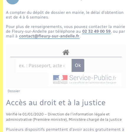
Enfants – Jeunes
Tourisme
Travaux - Autorisation d’occupation de l’espace
public
A compter du dépôt de dossier en mairie, le délai d’obtention
Transports scolaires
Mariage – PACS
Compétences
Etat-civil - Papiers - Citoyenneté
est de 4 à 6 semaines.
Pour plus de renseignements, vous pouvez contacter la mairie
Parrainage civil
Plan interactif
de Fleury-sur-Andelle par téléphone au
02 32 49 00 59
, ou par
Logement - Urbanisme
mail à
contact@fleury-sur-andelle.fr
.
Recensement
Présentation de la commune
Loisirs
Publications
Nouvel habitant
La Communauté de communes
Numérique
Dossier
Organisation d’événement
Accès au droit et à la justice
Vérifié le 01/01/2020 – Direction de l'information légale et
Sécurité - Prévention
administrative (Première ministre), Ministère chargé de la justice
Plusieurs dispositifs permettent d'avoir accès gratuitement à