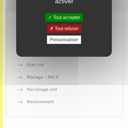
activer
Tout accepter
Retrouvez aussi
Tout refuser
Personnaliser
Concessions funéraires
Elections et citoyenneté
Etat civil
Mariage – PACS
Parrainage civil
Recensement