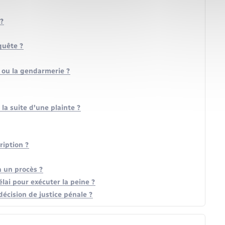
 ?
quête ?
e ou la gendarmerie ?
la suite d'une plainte ?
ription ?
à un procès ?
ai pour exécuter la peine ?
écision de justice pénale ?