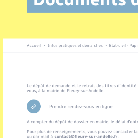
Location de 2 roues
Etat civil
Conseil municipal
Petite enfance
Tourisme
Travaux - Autorisation d’occupation
Enfants – Jeunes
de l’espace public
Recensement
Présentation de la commune
Accueil
Infos pratiques et démarches
Etat-civil - Pap
Loisirs
Organisation d’événement
Le dépôt de demande et le retrait des titres d’identité
vous, à la mairie de Fleury-sur-Andelle.
Transports
Prendre rendez-vous en ligne
A compter du dépôt de dossier en mairie, le délai d’obt
Pour plus de renseignements, vous pouvez contacter la
ou par mail à
contact@fleury-sur-andelle.fr
.