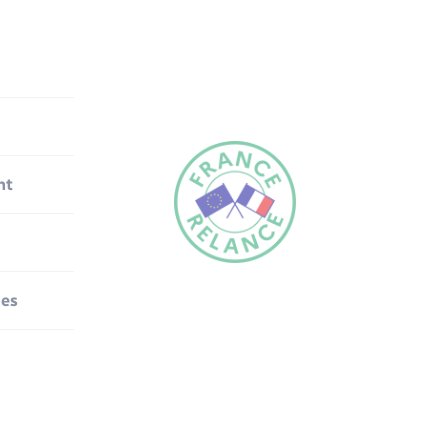
nt
nes