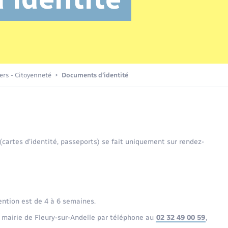
Transports scolaires
Mariage – PACS
Compétences
Etat-civil - Papiers -
Citoyenneté
Publications
iers - Citoyenneté
Documents d’identité
Nouvel habitant
Sécurité - Prévention
 (cartes d’identité, passeports) se fait uniquement sur rendez-
Voirie et espace public
ention est de 4 à 6 semaines.
 mairie de Fleury-sur-Andelle par téléphone au
02 32 49 00 59
,