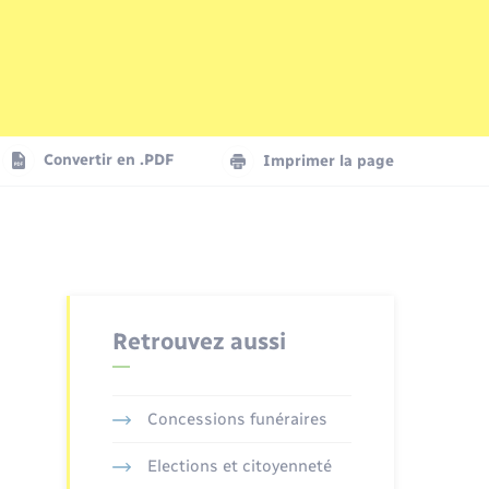
Parrainage civil
Plan interactif
Logement - Urbanisme
La Communauté de communes
Convertir en .PDF
Imprimer la page
Numérique
Seniors
Retrouvez aussi
Concessions funéraires
Elections et citoyenneté