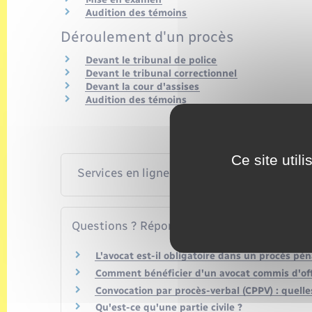
Audition des témoins
Déroulement d'un procès
Devant le tribunal de police
Devant le tribunal correctionnel
Devant la cour d'assises
Audition des témoins
Ce site util
Services en ligne et formulaires
Questions ? Réponses !
L'avocat est-il obligatoire dans un procès pén
Comment bénéficier d'un avocat commis d'off
Convocation par procès-verbal (CPPV) : quelles
Qu'est-ce qu'une partie civile ?