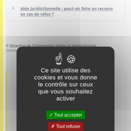
Aide juridictionnelle : peut-on faire un recours
en cas de refus ?
©
Direction de l’information légale et administrative
comarquage developpé par
baseo.io
Ce site utilise des
cookies et vous donne
Retrouvez aussi
le contrôle sur ceux
que vous souhaitez
activer
Concessions funéraires
Tout accepter
Elections et citoyenneté
Tout refuser
Etat civil