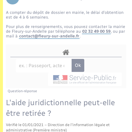
Enfants – Jeunes
Tourisme
Travaux - Autorisation d’occupation de l’espace
public
A compter du dépôt de dossier en mairie, le délai d’obtention
Transports scolaires
Mariage – PACS
Compétences
Etat-civil - Papiers - Citoyenneté
est de 4 à 6 semaines.
Pour plus de renseignements, vous pouvez contacter la mairie
Parrainage civil
Plan interactif
de Fleury-sur-Andelle par téléphone au
02 32 49 00 59
, ou par
Logement - Urbanisme
mail à
contact@fleury-sur-andelle.fr
.
Recensement
Présentation de la commune
Loisirs
Publications
Nouvel habitant
La Communauté de communes
Numérique
Question-réponse
Organisation d’événement
L'aide juridictionnelle peut-elle
être retirée ?
Sécurité - Prévention
Vérifié le 01/01/2021 – Direction de l'information légale et
administrative (Première ministre)