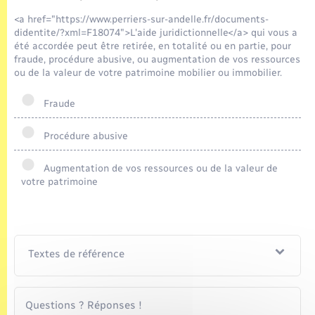
Seniors
<a href="https://www.perriers-sur-andelle.fr/documents-
didentite/?xml=F18074">L'aide juridictionnelle</a> qui vous a
Transports
été accordée peut être retirée, en totalité ou en partie, pour
fraude, procédure abusive, ou augmentation de vos ressources
ou de la valeur de votre patrimoine mobilier ou immobilier.
Voirie et espace public
Fraude
Procédure abusive
Augmentation de vos ressources ou de la valeur de
votre patrimoine
Textes de référence
Questions ? Réponses !