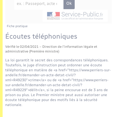
Enfants – Jeunes
Tourisme
Travaux - Autorisation d’occupation de l’espace
public
Transports scolaires
Mariage – PACS
Compétences
Etat-civil - Papiers - Citoyenneté
Parrainage civil
Plan interactif
Fiche pratique
Logement - Urbanisme
Écoutes téléphoniques
Recensement
Présentation de la commune
Loisirs
Vérifié le 02/04/2021 – Direction de l'information légale et
administrative (Première ministre)
Publications
Nouvel habitant
La loi garantit le secret des correspondances téléphoniques.
Toutefois, le juge d'instruction peut ordonner une écoute
La Communauté de communes
téléphonique en matière de <a href="https://www.perriers-sur-
Numérique
andelle.fr/demander-un-acte-detat-civil/?
xml=R49230">crime</a> ou de <a href="https://www.perriers-
sur-andelle.fr/demander-un-acte-detat-civil/?
Organisation d’événement
xml=R49229">délit</a>, si la peine encourue est de 3 ans de
prison ou plus. Le Premier ministre peut aussi autoriser une
écoute téléphonique pour des motifs liés à la sécurité
Sécurité - Prévention
nationale.