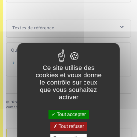
Textes de référence
Questions ? Réponses !
Quelles sont les différences entre une
Ce site utilise des
contravention, un délit et un crime ?
cookies et vous donne
le contrôle sur ceux
que vous souhaitez
activer
©
Direction de l’information légale et administrative
comarquage developpé par
baseo.io
Tout accepter
Tout refuser