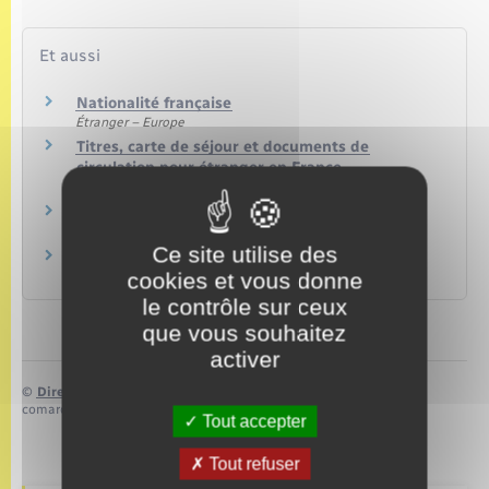
Et aussi
Nationalité française
Étranger – Europe
Titres, carte de séjour et documents de
circulation pour étranger en France
Étranger – Europe
Carte grise (certificat d'immatriculation)
Transports – Mobilité
Ce site utilise des
Permis de conduire
cookies et vous donne
Transports – Mobilité
le contrôle sur ceux
que vous souhaitez
activer
©
Direction de l’information légale et administrative
comarquage developpé par
baseo.io
Tout accepter
Tout refuser