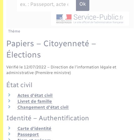
Enfants – Jeunes
Tourisme
Travaux - Autorisation d’occupation de l’espace
public
Transports scolaires
Mariage – PACS
Compétences
Etat-civil - Papiers - Citoyenneté
Parrainage civil
Plan interactif
Thème
Logement - Urbanisme
Papiers – Citoyenneté –
Recensement
Présentation de la commune
Élections
Loisirs
Publications
Vérifié le 12/07/2022 – Direction de l'information légale et
Nouvel habitant
administrative (Première ministre)
La Communauté de communes
État civil
Numérique
Actes d'état civil
Livret de famille
Organisation d’événement
Changement d'état civil
Identité – Authentification
Sécurité - Prévention
Carte d'identité
Passeport