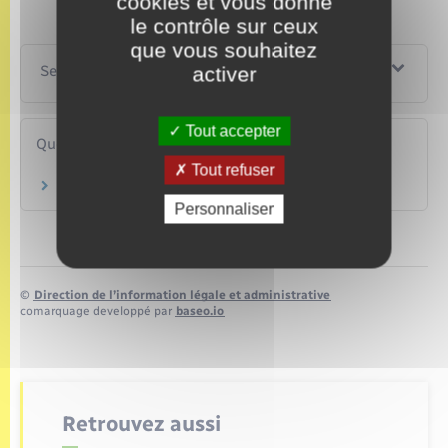
cookies et vous donne
le contrôle sur ceux
que vous souhaitez
activer
Services en ligne et formulaires
Tout accepter
Questions ? Réponses !
Tout refuser
Quels justificatif de domicile faut-il fournir ?
Personnaliser
©
Direction de l’information légale et administrative
comarquage developpé par
baseo.io
Retrouvez aussi