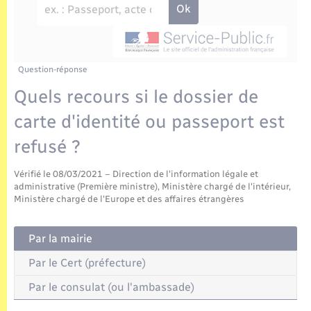
Enfants – Jeunes
Tourisme
Travaux - Autorisation d’occupation de l’espace
public
Transports scolaires
Mariage – PACS
Compétences
Etat-civil - Papiers - Citoyenneté
Parrainage civil
Plan interactif
Question-réponse
Logement - Urbanisme
Quels recours si le dossier de
Recensement
Présentation de la commune
carte d'identité ou passeport est
Loisirs
refusé ?
Publications
Nouvel habitant
Vérifié le 08/03/2021 – Direction de l'information légale et
La Communauté de communes
administrative (Première ministre), Ministère chargé de l'intérieur,
Numérique
Ministère chargé de l'Europe et des affaires étrangères
Organisation d’événement
Par la mairie
Par le Cert (préfecture)
Sécurité - Prévention
Par le consulat (ou l'ambassade)