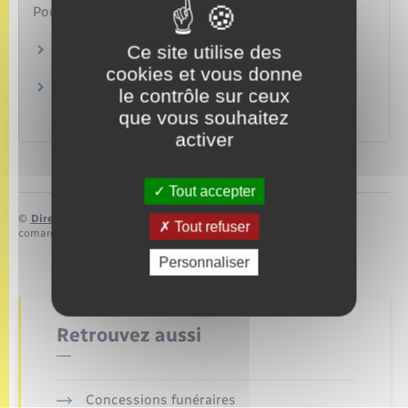
Pour en savoir plus
Ce site utilise des
Aides pour covoiturer au quotidien
Ministère chargé de l'environnement
cookies et vous donne
Le bonus-malus écologique et la prime à la
le contrôle sur ceux
conversion
que vous souhaitez
Ministère chargé des transports
activer
Tout accepter
©
Direction de l’information légale et administrative
Tout refuser
comarquage developpé par
baseo.io
Personnaliser
Retrouvez aussi
Concessions funéraires