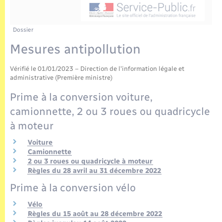
Enfants – Jeunes
Tourisme
Travaux - Autorisation d’occupation de l’espace
public
Transports scolaires
Mariage – PACS
Compétences
Etat-civil - Papiers - Citoyenneté
Dossier
Mesures antipollution
Parrainage civil
Plan interactif
Logement - Urbanisme
Vérifié le 01/01/2023 – Direction de l'information légale et
Recensement
Présentation de la commune
administrative (Première ministre)
Loisirs
Prime à la conversion voiture,
Publications
camionnette, 2 ou 3 roues ou quadricycle
Nouvel habitant
à moteur
La Communauté de communes
Numérique
Voiture
Camionnette
2 ou 3 roues ou quadricycle à moteur
Organisation d’événement
Règles du 28 avril au 31 décembre 2022
Prime à la conversion vélo
Sécurité - Prévention
Vélo
Règles du 15 août au 28 décembre 2022