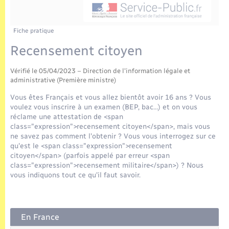
Enfants – Jeunes
Tourisme
Travaux - Autorisation d’occupation de l’espace
public
Transports scolaires
Mariage – PACS
Compétences
Etat-civil - Papiers - Citoyenneté
Fiche pratique
Recensement citoyen
Parrainage civil
Plan interactif
Logement - Urbanisme
Vérifié le 05/04/2023 – Direction de l'information légale et
Recensement
Présentation de la commune
administrative (Première ministre)
Loisirs
Vous êtes Français et vous allez bientôt avoir 16 ans ? Vous
Publications
voulez vous inscrire à un examen (BEP, bac…) et on vous
Nouvel habitant
réclame une attestation de <span
class="expression">recensement citoyen</span>, mais vous
La Communauté de communes
ne savez pas comment l'obtenir ? Vous vous interrogez sur ce
Numérique
qu'est le <span class="expression">recensement
citoyen</span> (parfois appelé par erreur <span
class="expression">recensement militaire</span>) ? Nous
Organisation d’événement
vous indiquons tout ce qu'il faut savoir.
Sécurité - Prévention
En France