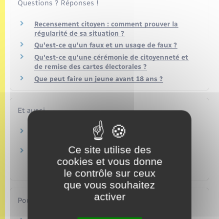
Questions ? Réponses !
Recensement citoyen : comment prouver la
régularité de sa situation ?
Qu'est-ce qu'un faux et un usage de faux ?
Qu'est-ce qu'une cérémonie de citoyenneté et
de remise des cartes électorales ?
Que peut faire un jeune avant 18 ans ?
Et aussi
Journée défense et citoyenneté (JDC)
Papiers – Citoyenneté – Élections
Ce site utilise des
Inscription consulaire au registre des Français
cookies et vous donne
établis hors de France
Étranger – Europe
le contrôle sur ceux
que vous souhaitez
activer
Pour en savoir plus