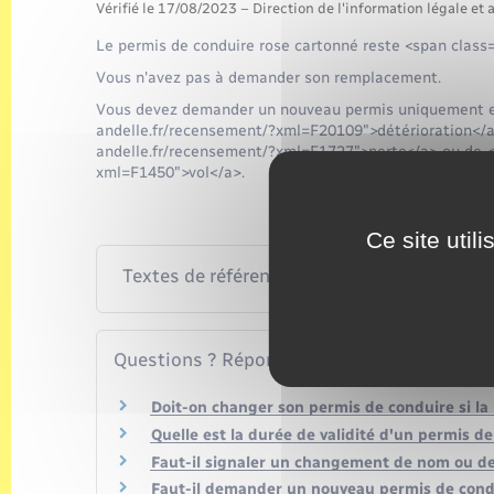
Vérifié le 17/08/2023 – Direction de l'information légale et 
Le permis de conduire rose cartonné reste <span class
Vous n'avez pas à demander son remplacement.
Vous devez demander un nouveau permis uniquement en 
andelle.fr/recensement/?xml=F20109">détérioration</a>
andelle.fr/recensement/?xml=F1727">perte</a> ou de <a
xml=F1450">vol</a>.
Ce site util
Textes de référence
Questions ? Réponses !
Doit-on changer son permis de conduire si la
Quelle est la durée de validité d'un permis de
Faut-il signaler un changement de nom ou de
Faut-il demander un nouveau permis de cond