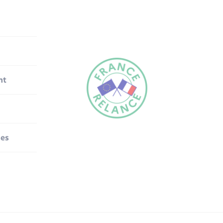
nt
nes