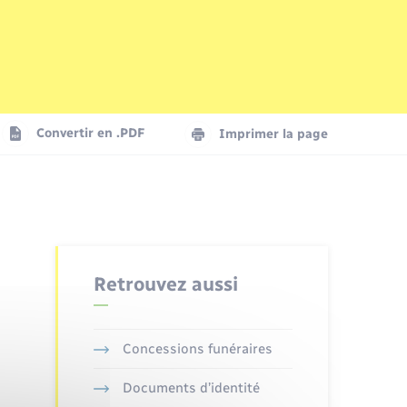
Parrainage civil
Plan interactif
Logement - Urbanisme
La Communauté de communes
Convertir en .PDF
Imprimer la page
Numérique
Seniors
Retrouvez aussi
Concessions funéraires
Documents d’identité