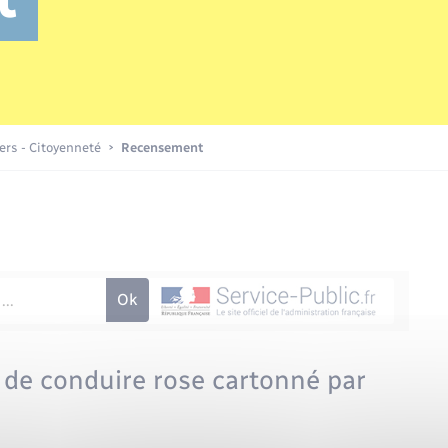
Transports scolaires
Mariage – PACS
Compétences
Etat-civil - Papiers -
Citoyenneté
Publications
iers - Citoyenneté
Recensement
Nouvel habitant
Sécurité - Prévention
Voirie et espace public
 de conduire rose cartonné par