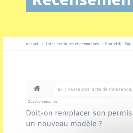
Location de 2 roues
Etat civil
Conseil municipal
Petite enfance
Tourisme
Travaux - Autorisation d’occupation
Enfants – Jeunes
de l’espace public
Recensement
Présentation de la commune
Accueil
Infos pratiques et démarches
Etat-civil - Pap
Loisirs
Organisation d’événement
Transports
Question-réponse
Doit-on remplacer son permis
un nouveau modèle ?