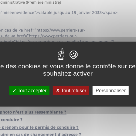
administrative (Première ministre)
="miseenevidence">valable jusqu'au 19 janvier 2033</span>.
cas de <a href="https://www.perriers-sur-
, de <a href="https://www.perriers-sur-
 href="https://www.perriers-sur-andelle.fr/recensement/?
ise des cookies et vous donne le contrôle sur 
souhaitez activer
Tout accepter
Tout refuser
Personnaliser
 photo n'est plus ressemblante ?
 conduire ?
 prénom pour le permis de conduire ?
uire en cas de changement d'adresse ?