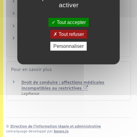
Infractions routières
activer
Transports – Mobilité
Assurance automobile (véhicule)
Argent – Impôts – Consommation
Tout accepter
Permis de conduire
Transports – Mobilité
Tout refuser
Permis de conduire professionnel : contrôle
médical obligatoire
Personnaliser
Transports – Mobilité
Pour en savoir plus
Droit de conduire : affections médicales
incompatibles ou restrictives
Legifrance
©
Direction de l’information légale et administrative
comarquage developpé par
baseo.io