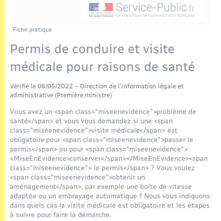
Enfants – Jeunes
Tourisme
Travaux - Autorisation d’occupation de l’espace
public
Transports scolaires
Mariage – PACS
Compétences
Etat-civil - Papiers - Citoyenneté
Fiche pratique
Permis de conduire et visite
Parrainage civil
Plan interactif
Logement - Urbanisme
médicale pour raisons de santé
Recensement
Présentation de la commune
Loisirs
Vérifié le 06/05/2022 – Direction de l'information légale et
administrative (Première ministre)
Publications
Vous avez un <span class="miseenevidence">problème de
Nouvel habitant
santé</span> et vous vous demandez si une <span
La Communauté de communes
class="miseenevidence">visite médicale</span> est
Numérique
obligatoire pour <span class="miseenevidence">passer le
permis</span> ou pour <span class="miseenevidence">
<MiseEnEvidence>conserver</span></MiseEnEvidence><span
Organisation d’événement
class="miseenevidence"> le permis</span> ? Vous voulez
<span class="miseenevidence">obtenir un
aménagement</span>, par exemple une boîte de vitesse
Sécurité - Prévention
adaptée ou un embrayage automatique ? Nous vous indiquons
dans quels cas la visite médicale est obligatoire et les étapes
à suivre pour faire la démarche.