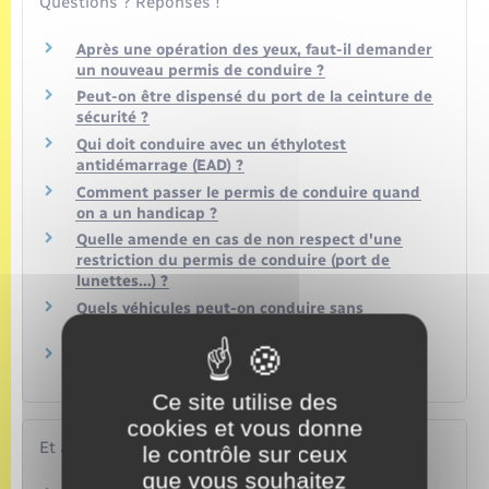
Questions ? Réponses !
Après une opération des yeux, faut-il demander
un nouveau permis de conduire ?
Peut-on être dispensé du port de la ceinture de
sécurité ?
Qui doit conduire avec un éthylotest
antidémarrage (EAD) ?
Comment passer le permis de conduire quand
on a un handicap ?
Quelle amende en cas de non respect d'une
restriction du permis de conduire (port de
lunettes…) ?
Quels véhicules peut-on conduire sans
permis de conduire ?
Permis de conduire à points : comment faire
une réclamation ?
Ce site utilise des
cookies et vous donne
Et aussi
le contrôle sur ceux
que vous souhaitez