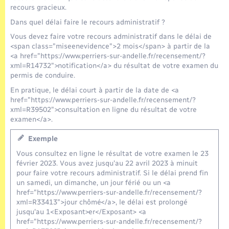
Seniors
recours gracieux.
Dans quel délai faire le recours administratif ?
Transports
Vous devez faire votre recours administratif dans le délai de
<span class="miseenevidence">2 mois</span> à partir de la
<a href="https://www.perriers-sur-andelle.fr/recensement/?
Voirie et espace public
xml=R14732">notification</a> du résultat de votre examen du
permis de conduire.
En pratique, le délai court à partir de la date de <a
href="https://www.perriers-sur-andelle.fr/recensement/?
xml=R39502">consultation en ligne du résultat de votre
examen</a>.
Exemple
Vous consultez en ligne le résultat de votre examen le 23
février 2023. Vous avez jusqu'au 22 avril 2023 à minuit
pour faire votre recours administratif. Si le délai prend fin
un samedi, un dimanche, un jour férié ou un <a
href="https://www.perriers-sur-andelle.fr/recensement/?
xml=R33413">jour chômé</a>, le délai est prolongé
jusqu'au 1<Exposant>er</Exposant> <a
href="https://www.perriers-sur-andelle.fr/recensement/?