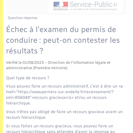
Enfants – Jeunes
Tourisme
Travaux - Autorisation d’occupation de l’espace
public
Transports scolaires
Mariage – PACS
Compétences
Etat-civil - Papiers - Citoyenneté
Question-réponse
Échec à l'examen du permis de
Parrainage civil
Plan interactif
Logement - Urbanisme
conduire : peut-on contester les
Recensement
Présentation de la commune
résultats ?
Loisirs
Publications
Vérifié le 01/08/2023 – Direction de l'information légale et
Nouvel habitant
administrative (Première ministre)
La Communauté de communes
Quel type de recours ?
Numérique
Vous pouvez faire un recours administratif, c'est à dire un <a
href="https://www.perriers-sur-andelle.fr/recensement/?
xml=R56049">recours gracieux</a> et/ou un recours
Organisation d’événement
hiérarchique.
Vous n'êtes pas obligé de faire un recours gracieux avant un
Sécurité - Prévention
recours hiérarchique.
Si vous faites un recours gracieux, vous pouvez faire un
recours hiérarchique sans attendre d'avoir la réponse au