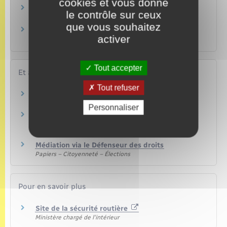
cookies et vous donne
Quels véhicules peut-on conduire sans
le contrôle sur ceux
permis de conduire ?
que vous souhaitez
Permis de conduire à points : comment faire
activer
une réclamation ?
Tout accepter
Et aussi
Tout refuser
Permis de conduire
Transports – Mobilité
Personnaliser
Recours administratif (gracieux et
hiérarchique)
Papiers – Citoyenneté – Élections
Médiation via le Défenseur des droits
Papiers – Citoyenneté – Élections
Pour en savoir plus
Site de la sécurité routière
Ministère chargé de l'intérieur