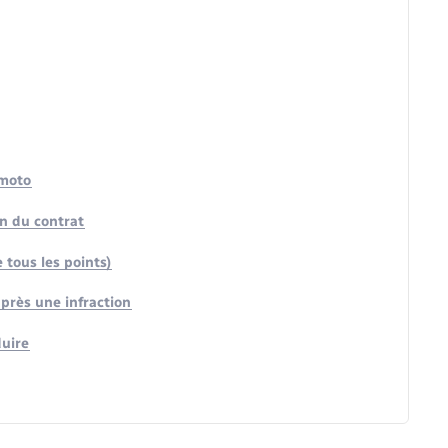
 moto
on du contrat
 tous les points)
près une infraction
duire