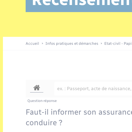
Location de 2 roues
Etat civil
Conseil municipal
Petite enfance
Tourisme
Travaux - Autorisation d’occupation
Enfants – Jeunes
de l’espace public
Recensement
Présentation de la commune
Accueil
Infos pratiques et démarches
Etat-civil - Pap
Loisirs
Organisation d’événement
Transports
Question-réponse
Faut-il informer son assuranc
conduire ?