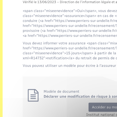
Vérifié le 13/06/2023 – Direction de l'information légale et 
<span class="miseenevidence">Oui</span>, vous devez
class="miseenevidence">assurance</span> en cas de <
conduire (<a href="https://www.perriers-sur-andelle.f
href="https://www.perriers-sur-andelle.fr/recensement/
provisoire (<a href="https://www.perriers-sur-andelle
<a href="https://www.perriers-sur-andelle.fr/recenseme
Vous devez informer votre assurance <span class="mi
href="https://www.perriers-sur-andelle.fr/recensemen
class="miseenevidence">15 jours</span> à partir de la 
xml=R14732">notification</a> du retrait de permis de 
Vous pouvez utiliser un modèle pour écrire à l'assureur 
Modèle de document
Déclarer une modification de risque à so
Accéder au m
Institut national