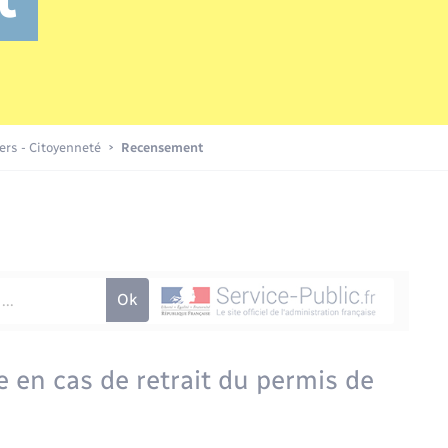
Transports scolaires
Mariage – PACS
Compétences
Etat-civil - Papiers -
Citoyenneté
Publications
iers - Citoyenneté
Recensement
Nouvel habitant
Sécurité - Prévention
Voirie et espace public
e en cas de retrait du permis de