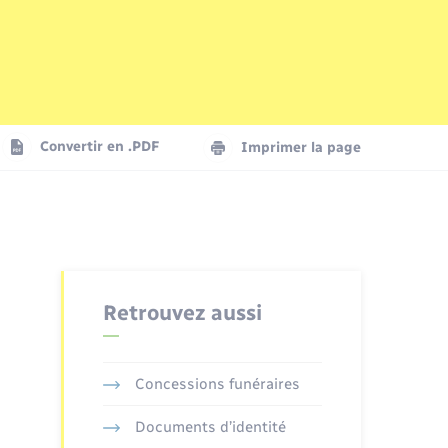
Parrainage civil
Plan interactif
Logement - Urbanisme
La Communauté de communes
Convertir en .PDF
Imprimer la page
Numérique
Seniors
Retrouvez aussi
Concessions funéraires
Documents d’identité