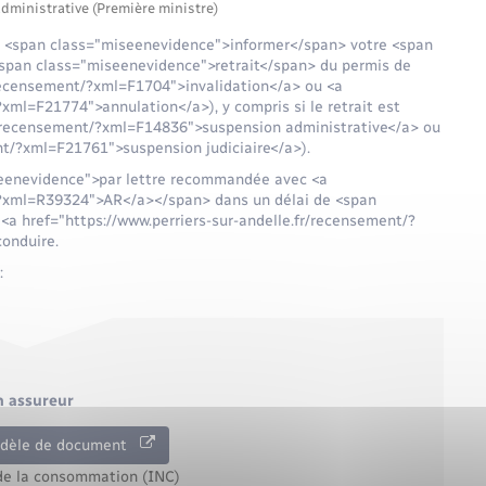
administrative (Première ministre)
 <span class="miseenevidence">informer</span> votre <span
span class="miseenevidence">retrait</span> du permis de
r/recensement/?xml=F1704">invalidation</a> ou <a
?xml=F21774">annulation</a>), y compris si le retrait est
.fr/recensement/?xml=F14836">suspension administrative</a> ou
nt/?xml=F21761">suspension judiciaire</a>).
seenevidence">par lettre recommandée avec <a
t/?xml=R39324">AR</a></span> dans un délai de <span
<a href="https://www.perriers-sur-andelle.fr/recensement/?
conduire.
:
n assureur
odèle de document
 de la consommation (INC)