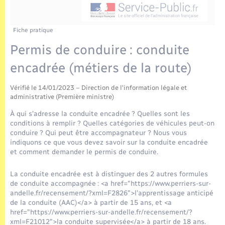
Enfants – Jeunes
Tourisme
Travaux - Autorisation d’occupation de l’espace
public
Transports scolaires
Mariage – PACS
Compétences
Etat-civil - Papiers - Citoyenneté
Fiche pratique
Permis de conduire : conduite
Parrainage civil
Plan interactif
Logement - Urbanisme
encadrée (métiers de la route)
Recensement
Présentation de la commune
Loisirs
Vérifié le 14/01/2023 – Direction de l'information légale et
administrative (Première ministre)
Publications
À qui s'adresse la conduite encadrée ? Quelles sont les
Nouvel habitant
conditions à remplir ? Quelles catégories de véhicules peut-on
La Communauté de communes
conduire ? Qui peut être accompagnateur ? Nous vous
Numérique
indiquons ce que vous devez savoir sur la conduite encadrée
et comment demander le permis de conduire.
Organisation d’événement
La conduite encadrée est à distinguer des 2 autres formules
de conduite accompagnée : <a href="https://www.perriers-sur-
andelle.fr/recensement/?xml=F2826">l'apprentissage anticipé
Sécurité - Prévention
de la conduite (AAC)</a> à partir de 15 ans, et <a
href="https://www.perriers-sur-andelle.fr/recensement/?
xml=F21012">la conduite supervisée</a> à partir de 18 ans.