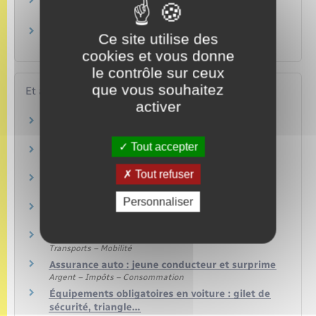
Quels véhicules peut-on conduire avec le
permis B ?
Quelle est la durée de validité d'un permis de
Ce site utilise des
conduire ?
cookies et vous donne
le contrôle sur ceux
que vous souhaitez
Et aussi
activer
Permis de conduire
Transports – Mobilité
Tout accepter
Infractions routières
Transports – Mobilité
Tout refuser
Apprentissage anticipé de la conduite
Transports – Mobilité
Personnaliser
Apprentissage en conduite supervisée
Transports – Mobilité
Permis B : voiture ou camionnette
Transports – Mobilité
Assurance auto : jeune conducteur et surprime
Argent – Impôts – Consommation
Équipements obligatoires en voiture : gilet de
sécurité, triangle…