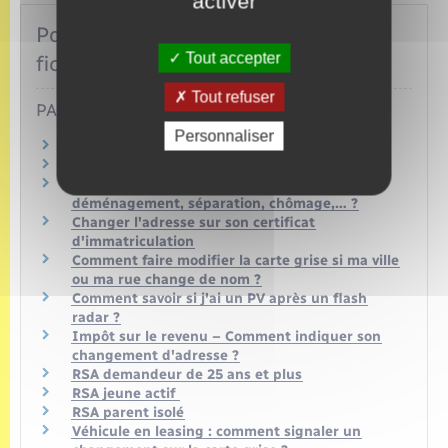
activer
Pour toute explication, consulter les
Tout accepter
fiches pratiques :
Tout refuser
PARTICULIERS
Personnaliser
Actualisation mensuelle Pôle emploi
Allocation de rentrée scolaire (ARS)
Allocations familiales : que faire en cas de
déménagement, séparation, chômage,… ?
Changer l'adresse sur son certificat
d'immatriculation
Comment faire modifier la carte grise si ma ville
ou ma rue change de nom ?
Comment savoir si j'ai un PV après un flash
radar ?
Impôt sur le revenu – Comment indiquer son
changement d'adresse ?
RSA demandeur de 25 ans et plus
RSA jeune actif
RSA parent isolé
Véhicule en leasing : comment signaler un