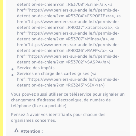
detention-de-chien/?xml=R53708">Enim</a>, <a
href="https://www.perriers-sur-andelle.fr/permis-de-
detention-de-chien/?xml=R53704">FSPOEIE</a>, <a
href="https://www.perriers-sur-andelle.fr/permis-de-
detention-de-chien/?xml=R40037">Ircantec</a>, <a
href="https://www.perriers-sur-andelle.fr/permis-de-
detention-de-chien/?xml=R53707">Mines</a>, <a
href="https://www.perriers-sur-andelle.fr/permis-de-
detention-de-chien/?xml=R40036">RAFP</a>, <a
href="https://www.perriers-sur-andelle.fr/permis-de-
detention-de-chien/?xml=R53702">SASPA</a>)
Service des impôts
Services en charge des cartes grises (<a
href="https://www.perriers-sur-andelle.fr/permis-de-
detention-de-chien/?xml=R63243">SIV</a>)
Vous pouvez aussi utiliser ce téléservice pour signaler un
changement d'adresse électronique, de numéro de
téléphone (fixe ou portable).
Pensez à avoir vos identifiants pour chacun des
organismes concernés.
Attention :