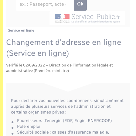
Enfants – Jeunes
Tourisme
Travaux - Autorisation d’occupation de l’espace
public
Transports scolaires
Mariage – PACS
Compétences
Etat-civil - Papiers - Citoyenneté
Parrainage civil
Plan interactif
Service en ligne
Logement - Urbanisme
Changement d'adresse en ligne
Recensement
Présentation de la commune
(Service en ligne)
Loisirs
Publications
Vérifié le 02/09/2022 – Direction de l'information légale et
Nouvel habitant
administrative (Première ministre)
La Communauté de communes
Numérique
Pour déclarer vos nouvelles coordonnées, simultanément
Organisation d’événement
auprès de plusieurs services de l'administration et
certains organismes privés :
Sécurité - Prévention
Fournisseurs d'énergie (EDF, Engie, ENERCOOP)
Pôle emploi
Sécurité sociale : caisses d'assurance maladie,