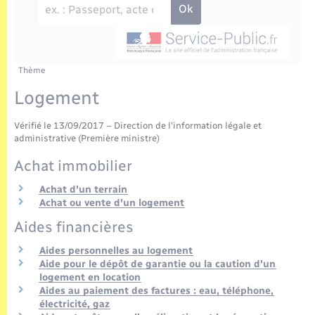
Enfants – Jeunes
Tourisme
Travaux - Autorisation d’occupation de l’espace
public
Transports scolaires
Mariage – PACS
Compétences
Etat-civil - Papiers - Citoyenneté
Parrainage civil
Plan interactif
Thème
Logement - Urbanisme
Logement
Recensement
Présentation de la commune
Loisirs
Vérifié le 13/09/2017 – Direction de l'information légale et
administrative (Première ministre)
Publications
Nouvel habitant
Achat immobilier
La Communauté de communes
Achat d'un terrain
Numérique
Achat ou vente d'un logement
Aides financières
Organisation d’événement
Aides personnelles au logement
Aide pour le dépôt de garantie ou la caution d'un
Sécurité - Prévention
logement en location
Aides au paiement des factures : eau, téléphone,
électricité, gaz