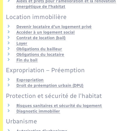
Seniors
Aides et prêts pour l'amélioration et la rénovation
énergétique de l'habitat
Location immobilière
Transports
Devenir locataire d'un logement privé
Accéder à un logement social
Voirie et espace public
Contrat de location (bail)
Loyer
Obligations du bailleur
Obligations du locataire
Fin du bail
Expropriation – Préemption
Expropriation
Droit de préemption urbain (DPU)
Protection et sécurité de l'habitat
Risques sanitaires et sécurité du logement
Diagnostic immobilier
Urbanisme