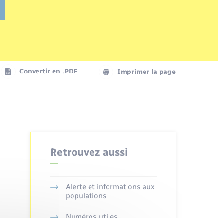
Parrainage civil
Plan interactif
Logement - Urbanisme
La Communauté de communes
Convertir en .PDF
Imprimer la page
Numérique
Seniors
Retrouvez aussi
Alerte et informations aux
populations
Numéros utiles