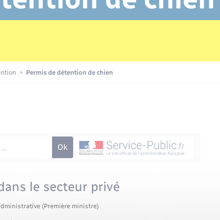
Transports scolaires
Mariage – PACS
Compétences
Etat-civil - Papiers -
Citoyenneté
Publications
ention
Permis de détention de chien
Nouvel habitant
Sécurité - Prévention
Voirie et espace public
dans le secteur privé
administrative (Première ministre)