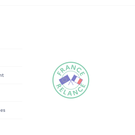
nt
nes