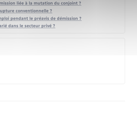
émission liée à la mutation du conjoint ?
rupture conventionnelle ?
mploi pendant le préavis de démission ?
rié dans le secteur privé ?