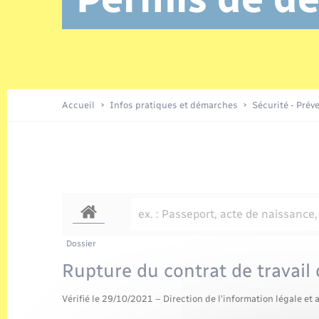
Location de 2 roues
Etat civil
Conseil municipal
Petite enfance
Tourisme
Travaux - Autorisation d’occupation
Enfants – Jeunes
de l’espace public
Recensement
Présentation de la commune
Accueil
Infos pratiques et démarches
Sécurité - Prév
Loisirs
Organisation d’événement
Transports
Dossier
Rupture du contrat de travail 
Vérifié le 29/10/2021 – Direction de l'information légale et 