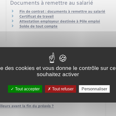
Documents à remettre au salarié
Fin de contrat : documents à remettre au salarié
Certificat de travail
Attestation employeur destinée à Pôle emploi
Solde de tout compte
ise des cookies et vous donne le contrôle sur 
souhaitez activer
rrêt de travail ?
ge en cas de démission ?
congés payés ?
Tout accepter
Tout refuser
Personnaliser
 un congé maternité ?
nner pendant son congé parental ?
lleurs avant la fin du préavis ?