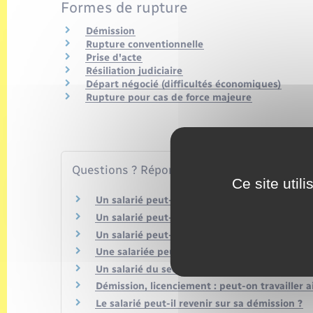
Formes de rupture
Démission
Rupture conventionnelle
Prise d'acte
Résiliation judiciaire
Départ négocié (difficultés économiques)
Rupture pour cas de force majeure
Questions ? Réponses !
Ce site util
Un salarié peut-il démissionner pendant son a
Un salarié peut-il toucher l'allocation chôma
Un salarié peut-il démissionner pendant ses 
Une salariée peut-elle démissionner pendant
Un salarié du secteur privé peut-il démissio
Démission, licenciement : peut-on travailler ai
Le salarié peut-il revenir sur sa démission ?