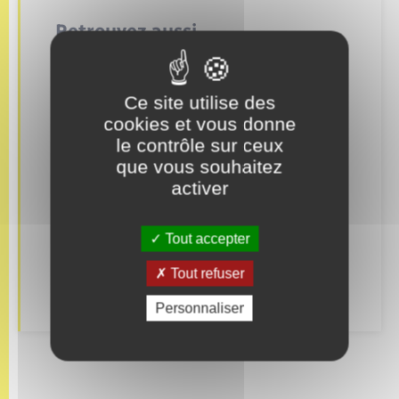
Retrouvez aussi
Concessions funéraires
Ce site utilise des
cookies et vous donne
Documents d’identité
le contrôle sur ceux
que vous souhaitez
Etat civil
activer
Mariage – PACS
Tout accepter
Parrainage civil
Tout refuser
Recensement
Personnaliser