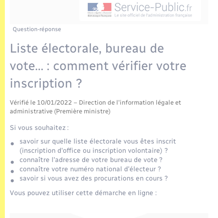
Enfants – Jeunes
Tourisme
Travaux - Autorisation d’occupation de l’espace
public
Transports scolaires
Mariage – PACS
Compétences
Etat-civil - Papiers - Citoyenneté
Question-réponse
Liste électorale, bureau de
Parrainage civil
Plan interactif
Logement - Urbanisme
vote… : comment vérifier votre
Recensement
Présentation de la commune
inscription ?
Loisirs
Publications
Vérifié le 10/01/2022 – Direction de l'information légale et
Nouvel habitant
administrative (Première ministre)
La Communauté de communes
Si vous souhaitez :
Numérique
savoir sur quelle liste électorale vous êtes inscrit
(inscription d'office ou inscription volontaire) ?
connaître l'adresse de votre bureau de vote ?
Organisation d’événement
connaître votre numéro national d'électeur ?
savoir si vous avez des procurations en cours ?
Sécurité - Prévention
Vous pouvez utiliser cette démarche en ligne :