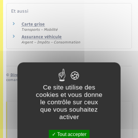
Et aussi
Carte grise
Transports – Mobilité
Assurance véhicule
Argent – Impôts – Consommation
©
Direction de l’information légale et administrative
comarquage developpé par
baseo.io
Ce site utilise des
cookies et vous donne
le contrôle sur ceux
que vous souhaitez
Retrouvez aussi
activer
Tout accepter
Concessions funéraires