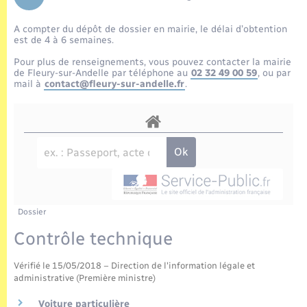
Enfants – Jeunes
Tourisme
Travaux - Autorisation d’occupation de l’espace
public
A compter du dépôt de dossier en mairie, le délai d’obtention
Transports scolaires
Mariage – PACS
Compétences
Etat-civil - Papiers - Citoyenneté
est de 4 à 6 semaines.
Pour plus de renseignements, vous pouvez contacter la mairie
Parrainage civil
Plan interactif
de Fleury-sur-Andelle par téléphone au
02 32 49 00 59
, ou par
Logement - Urbanisme
mail à
contact@fleury-sur-andelle.fr
.
Recensement
Présentation de la commune
Loisirs
Publications
Nouvel habitant
La Communauté de communes
Numérique
Dossier
Organisation d’événement
Contrôle technique
Vérifié le 15/05/2018 – Direction de l'information légale et
Sécurité - Prévention
administrative (Première ministre)
Voiture particulière