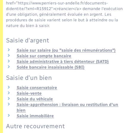
Seniors
href="https://www.perriers-sur-andelle.fr/documents-
didentite/?xml=R15912">créancier</a> demande l'exécution
d'une obligation, généralement évaluée en argent. Les
Transports
procédures de saisie varient selon le but à atteindre ou la
nature du bien à saisir.
Voirie et espace public
Saisie d'argent
Saisie sur salaire (ou "saisie des rémunérations")
Saisie sur compte bancaire
Saisie administrative à tiers détenteur (SATD)
Solde bancaire insaisissable (SBI)
Saisie d'un bien
Saisie conservatoire
Saisie-vente
Saisie du véhicule
Saisie-appréhension : livraison ou restitution d'un
bien
Saisie immobilière
Autre recouvrement