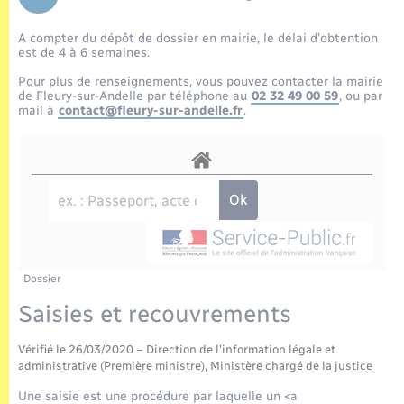
Enfants – Jeunes
Tourisme
Travaux - Autorisation d’occupation de l’espace
public
A compter du dépôt de dossier en mairie, le délai d’obtention
Transports scolaires
Mariage – PACS
Compétences
Etat-civil - Papiers - Citoyenneté
est de 4 à 6 semaines.
Pour plus de renseignements, vous pouvez contacter la mairie
Parrainage civil
Plan interactif
de Fleury-sur-Andelle par téléphone au
02 32 49 00 59
, ou par
Logement - Urbanisme
mail à
contact@fleury-sur-andelle.fr
.
Recensement
Présentation de la commune
Loisirs
Publications
Nouvel habitant
La Communauté de communes
Numérique
Dossier
Organisation d’événement
Saisies et recouvrements
Vérifié le 26/03/2020 – Direction de l'information légale et
Sécurité - Prévention
administrative (Première ministre), Ministère chargé de la justice
Une saisie est une procédure par laquelle un <a