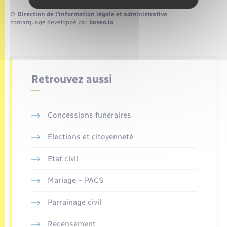
©
Direction de l’information légale et administrative
comarquage developpé par
baseo.io
Retrouvez aussi
Concessions funéraires
Elections et citoyenneté
Etat civil
Mariage – PACS
Parrainage civil
Recensement