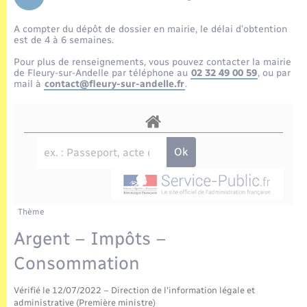
Enfants – Jeunes
Tourisme
Travaux - Autorisation d’occupation de l’espace
public
A compter du dépôt de dossier en mairie, le délai d’obtention
Transports scolaires
Mariage – PACS
Compétences
Etat-civil - Papiers - Citoyenneté
est de 4 à 6 semaines.
Pour plus de renseignements, vous pouvez contacter la mairie
Parrainage civil
Plan interactif
de Fleury-sur-Andelle par téléphone au
02 32 49 00 59
, ou par
Logement - Urbanisme
mail à
contact@fleury-sur-andelle.fr
.
Recensement
Présentation de la commune
Loisirs
Publications
Nouvel habitant
La Communauté de communes
Numérique
Thème
Organisation d’événement
Argent – Impôts –
Consommation
Sécurité - Prévention
Vérifié le 12/07/2022 – Direction de l'information légale et
administrative (Première ministre)