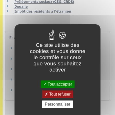
Prélèvements sociaux (CSG, CRDS)
Douane
Impôt des résidents à l'étranger
Et aussi
Ce site utilise des
Rentes et capitaux versés en cas de décès
cookies et vous donne
Famille – Scolarité
le contrôle sur ceux
Achat ou vente d'un logement
que vous souhaitez
Logement
activer
Achat d'un terrain
Logement
Rémunération dans le secteur privé
Tout accepter
Travail – Formation
Rémunération dans la fonction publique
Tout refuser
Travail – Formation
Personnaliser