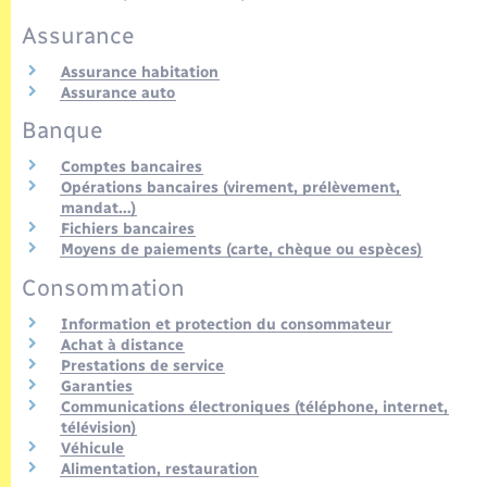
Seniors
Assurance
Transports
Assurance habitation
Assurance auto
Banque
Voirie et espace public
Comptes bancaires
Opérations bancaires (virement, prélèvement,
mandat…)
Fichiers bancaires
Moyens de paiements (carte, chèque ou espèces)
Consommation
Information et protection du consommateur
Achat à distance
Prestations de service
Garanties
Communications électroniques (téléphone, internet,
télévision)
Véhicule
Alimentation, restauration