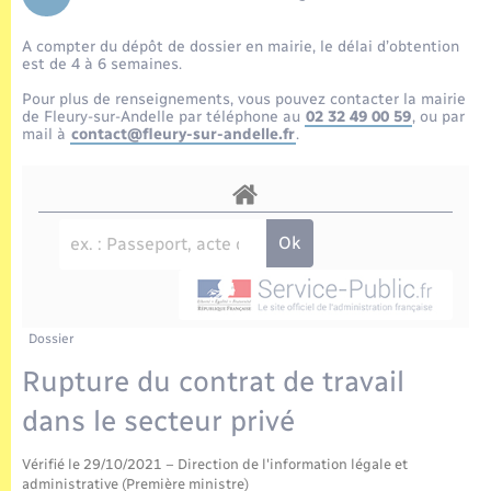
Enfants – Jeunes
Tourisme
Travaux - Autorisation d’occupation de l’espace
public
A compter du dépôt de dossier en mairie, le délai d’obtention
Transports scolaires
Mariage – PACS
Compétences
Etat-civil - Papiers - Citoyenneté
est de 4 à 6 semaines.
Pour plus de renseignements, vous pouvez contacter la mairie
Parrainage civil
Plan interactif
de Fleury-sur-Andelle par téléphone au
02 32 49 00 59
, ou par
Logement - Urbanisme
mail à
contact@fleury-sur-andelle.fr
.
Recensement
Présentation de la commune
Loisirs
Publications
Nouvel habitant
La Communauté de communes
Numérique
Dossier
Organisation d’événement
Rupture du contrat de travail
dans le secteur privé
Sécurité - Prévention
Vérifié le 29/10/2021 – Direction de l'information légale et
administrative (Première ministre)