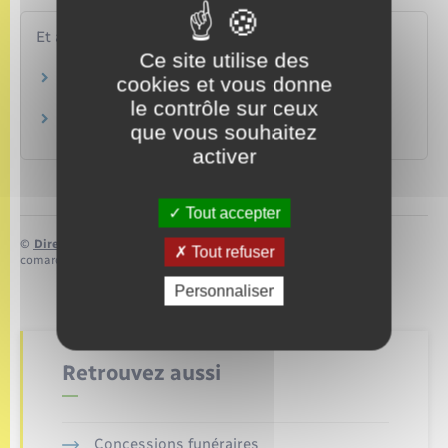
Et aussi
Ce site utilise des
Licenciement pour motif personnel
cookies et vous donne
Travail – Formation
le contrôle sur ceux
Licenciement économique
que vous souhaitez
Travail – Formation
activer
Tout accepter
©
Direction de l’information légale et administrative
Tout refuser
comarquage developpé par
baseo.io
Personnaliser
Retrouvez aussi
Concessions funéraires