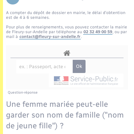
Enfants – Jeunes
Tourisme
Travaux - Autorisation d’occupation de l’espace
public
A compter du dépôt de dossier en mairie, le délai d’obtention
Transports scolaires
Mariage – PACS
Compétences
Etat-civil - Papiers - Citoyenneté
est de 4 à 6 semaines.
Pour plus de renseignements, vous pouvez contacter la mairie
Parrainage civil
Plan interactif
de Fleury-sur-Andelle par téléphone au
02 32 49 00 59
, ou par
Logement - Urbanisme
mail à
contact@fleury-sur-andelle.fr
.
Recensement
Présentation de la commune
Loisirs
Publications
Nouvel habitant
La Communauté de communes
Numérique
Question-réponse
Organisation d’événement
Une femme mariée peut-elle
garder son nom de famille ("nom
Sécurité - Prévention
de jeune fille") ?