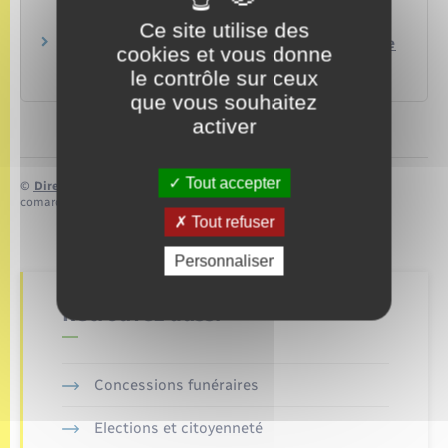
ou de son mari
Papiers – Citoyenneté – Élections
Ce site utilise des
Acte de naissance : demande de copie intégrale
cookies et vous donne
ou d'extrait
le contrôle sur ceux
Papiers – Citoyenneté – Élections
que vous souhaitez
activer
Tout accepter
©
Direction de l’information légale et administrative
comarquage developpé par
baseo.io
Tout refuser
Personnaliser
Retrouvez aussi
Concessions funéraires
Elections et citoyenneté