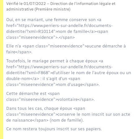
Seniors
Vérifié le 01/07/2022 – Direction de l'information légale et
administrative (Première ministre)
Transports
Oui, en se mariant, une femme conserve son <a
href="https://www.perriers-sur-andelle.fr/documents-
didentite/?xml=R10114">nom de famille</a><span
Voirie et espace public
class="miseenevidence">.</span>
Elle n'a <span class="miseenevidence">aucune démarche à
faire</span>.
Toutefois, le mariage permet à chaque époux <a
href="https://www.perriers-sur-andelle.fr/documents-
didentite/?xml=F868">d'utiliser le nom de l'autre époux ou un
double-nom</a> : il s'agit d'un <span
class="miseenevidence">nom d'usage</span>.
Cette démarche est <span
class="miseenevidence">volontaire</span>.
Dans tous les cas, chaque époux <span
class="miseenevidence">conserve le nom inscrit sur son acte
de naissance</span> (nom de famille).
Ce nom restera toujours inscrit sur ses papiers.