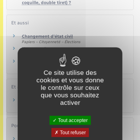
coquille, double tiret) ?
Et aussi
Changement d'état civil
Papiers – Citoyenneté – Élections
Nom et prénom
Papiers – Citoyenneté – Élections
Actes d'état civil
Papiers – Citoyenneté – Élections
Ce site utilise des
cookies et vous donne
le contrôle sur ceux
Et aussi
que vous souhaitez
Pour une personne majeure
activer
Papiers – Citoyenneté – Élections
Tout accepter
Pour en savoir plus
Tout refuser
Circulaire du 3 juin 2022 (loi du 2 mars 2022) –