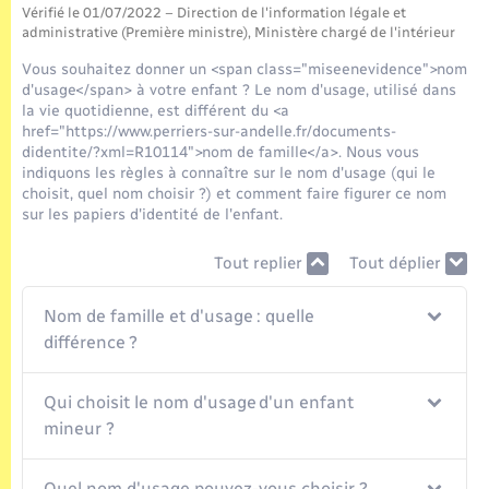
Seniors
Vérifié le 01/07/2022 – Direction de l'information légale et
administrative (Première ministre), Ministère chargé de l'intérieur
Transports
Vous souhaitez donner un <span class="miseenevidence">nom
d'usage</span> à votre enfant ? Le nom d'usage, utilisé dans
la vie quotidienne, est différent du <a
Voirie et espace public
href="https://www.perriers-sur-andelle.fr/documents-
didentite/?xml=R10114">nom de famille</a>. Nous vous
indiquons les règles à connaître sur le nom d'usage (qui le
choisit, quel nom choisir ?) et comment faire figurer ce nom
sur les papiers d'identité de l'enfant.
Tout replier
Tout déplier
Nom de famille et d'usage : quelle
différence ?
Qui choisit le nom d'usage d'un enfant
mineur ?
Quel nom d'usage pouvez-vous choisir ?