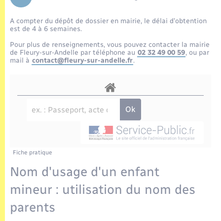
Enfants – Jeunes
Tourisme
Travaux - Autorisation d’occupation de l’espace
public
A compter du dépôt de dossier en mairie, le délai d’obtention
Transports scolaires
Mariage – PACS
Compétences
Etat-civil - Papiers - Citoyenneté
est de 4 à 6 semaines.
Pour plus de renseignements, vous pouvez contacter la mairie
Parrainage civil
Plan interactif
de Fleury-sur-Andelle par téléphone au
02 32 49 00 59
, ou par
Logement - Urbanisme
mail à
contact@fleury-sur-andelle.fr
.
Recensement
Présentation de la commune
Loisirs
Publications
Nouvel habitant
La Communauté de communes
Numérique
Fiche pratique
Organisation d’événement
Nom d'usage d'un enfant
mineur : utilisation du nom des
Sécurité - Prévention
parents