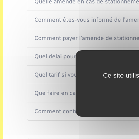
Quelle amende en cas de stationnement
Comment êtes-vous informé de l'ame
Comment payer l'amende de stationn
Quel délai pour payer l'amende ?
Quel tarif si vous payez l'amende en re
Ce site util
Que faire en cas de difficulté pour pa
Comment contester l'amende (recours