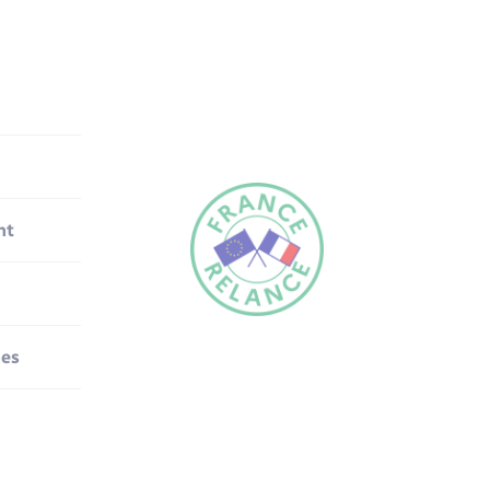
nt
nes