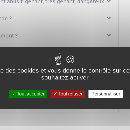
 abusif, gênant, très gênant, dangereux ?
nde ?
ement ?
tard ?
ise des cookies et vous donne le contrôle sur 
souhaitez activer
yer l'amende majorée ?
Tout accepter
Tout refuser
Personnaliser
) ?