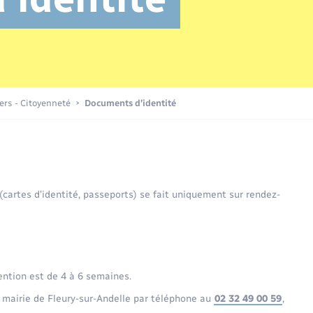
Transports scolaires
Mariage – PACS
Compétences
Etat-civil - Papiers -
Citoyenneté
Publications
iers - Citoyenneté
Documents d’identité
Nouvel habitant
Sécurité - Prévention
 (cartes d’identité, passeports) se fait uniquement sur rendez-
Voirie et espace public
ention est de 4 à 6 semaines.
 mairie de Fleury-sur-Andelle par téléphone au
02 32 49 00 59
,