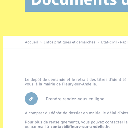
Location de 2 roues
Etat civil
Conseil municipal
Petite enfance
Tourisme
Travaux - Autorisation d’occupation
Enfants – Jeunes
de l’espace public
Recensement
Présentation de la commune
Accueil
Infos pratiques et démarches
Etat-civil - Pap
Loisirs
Organisation d’événement
Le dépôt de demande et le retrait des titres d’identité
vous, à la mairie de Fleury-sur-Andelle.
Transports
Prendre rendez-vous en ligne
A compter du dépôt de dossier en mairie, le délai d’obt
Pour plus de renseignements, vous pouvez contacter la
ou par mail à
contact@fleury-sur-andelle.fr
.