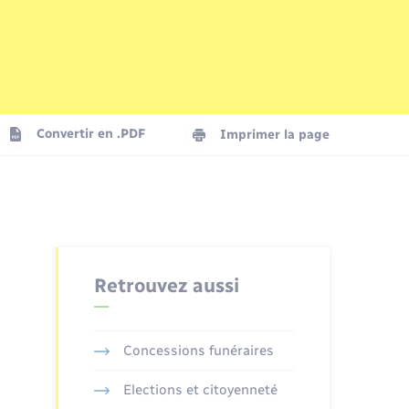
Parrainage civil
Plan interactif
Logement - Urbanisme
La Communauté de communes
Convertir en .PDF
Imprimer la page
Numérique
Seniors
Retrouvez aussi
Concessions funéraires
Elections et citoyenneté