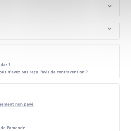
adar ?
s n'avez pas reçu l'avis de contravention ?
nnement non payé
t de l'amende