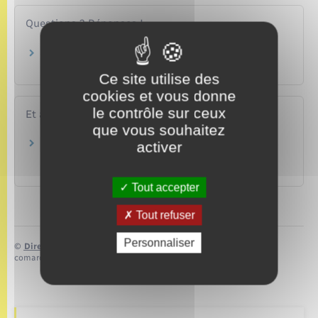
Questions ? Réponses !
Bulletin n°2 du casier judiciaire : comment se
fait la demande ?
Ce site utilise des
cookies et vous donne
le contrôle sur ceux
Et aussi
que vous souhaitez
activer
Casier judiciaire : présentation des trois
bulletins
Justice
Tout accepter
Tout refuser
Personnaliser
©
Direction de l’information légale et administrative
comarquage developpé par
baseo.io