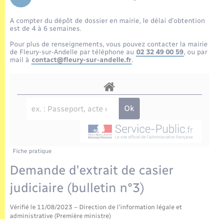
Enfants – Jeunes
Tourisme
Travaux - Autorisation d’occupation de l’espace
public
A compter du dépôt de dossier en mairie, le délai d’obtention
Transports scolaires
Mariage – PACS
Compétences
Etat-civil - Papiers - Citoyenneté
est de 4 à 6 semaines.
Pour plus de renseignements, vous pouvez contacter la mairie
Parrainage civil
Plan interactif
de Fleury-sur-Andelle par téléphone au
02 32 49 00 59
, ou par
Logement - Urbanisme
mail à
contact@fleury-sur-andelle.fr
.
Recensement
Présentation de la commune
Loisirs
Publications
Nouvel habitant
La Communauté de communes
Numérique
Fiche pratique
Organisation d’événement
Demande d'extrait de casier
judiciaire (bulletin n°3)
Sécurité - Prévention
Vérifié le 11/08/2023 – Direction de l'information légale et
administrative (Première ministre)